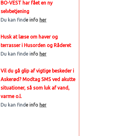
BO-VEST har fået en ny
selvbetjening
Du kan find
e info
her
Husk at læse om haver og
terrasser i Husorden og Råderet
Du kan finde i
nfo
her
Vil du gå glip af vigtige beskeder i
Askerød? Modtag SMS ved akutte
situationer, så som luk af vand,
varme o.l.
Du kan find
e info
her