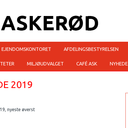
EJENDOMSKONTORET
AFDELINGSBESTYRELSEN
ITETER
MILJØUDVALGET
CAFÉ ASK
NYHEDE
E 2019
19, nyeste øverst