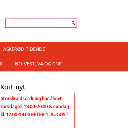
ASKERØD TIDENDE
R
BO-VEST, VA OG GNP
Kort nyt
Storskraldsordning har åbnet
torsdag kl. 18.00-20.00 & søndag
kl. 12.00-14.00 EFTER 1. AUGUST