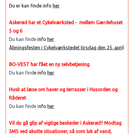
Du er kan finde info
her
Askerød har et Cykelværksted - mellem Gærdehuset
5 og 6
Du kan finde
info
her
Åbningsfesten i Cykelværkstedet tirsdag den 25. apri
l
BO-VEST har fået en ny selvbetjening
Du kan find
e info
her
Husk at læse om haver og terrasser i Husorden og
Råderet
Du kan finde i
nfo
her
Vil du gå glip af vigtige beskeder i Askerød? Modtag
SMS ved akutte situationer, så som luk af vand,