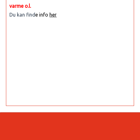
varme o.l.
Du kan find
e info
her